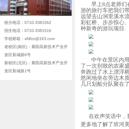
早上
8点老师
游的旅行车把我们
远望去
山涧里溪水
彩虹桥、步步惊心
校办电话：0710-3381562
种新奇的游玩项目.
招生电话：0710-3381516
学校邮箱：xfdfzx@163.com
老校区(南区)：襄阳高新技术产业开
发区新城路6号
中午在景区内
新校区(北区)：襄阳高新技术产业开
了一次别致的农家
发区新城路1号
奔跑过了水上漂浮
悠闲地坐在旁边木
几只划船分队聚在
在欢声笑语中，
更多地了解了班河