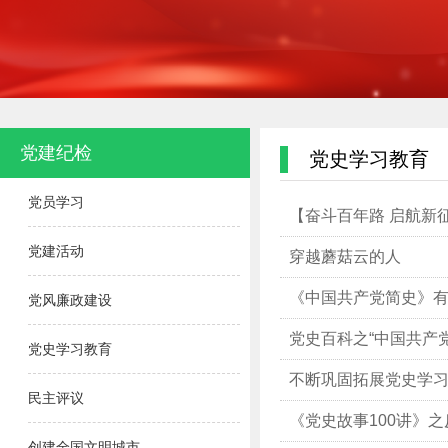
党建纪检
党史学习教育
党员学习
【奋斗百年路 启航新
党建活动
穿越蘑菇云的人
《中国共产党简史》
党风廉政建设
党史百科之“中国共产
党史学习教育
不断巩固拓展党史学习
民主评议
《党史故事100讲》之
创建全国文明城市