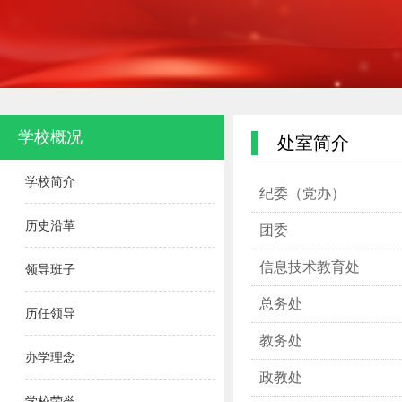
学校概况
处室简介
学校简介
纪委（党办）
历史沿革
团委
信息技术教育处
领导班子
总务处
历任领导
教务处
办学理念
政教处
学校荣誉